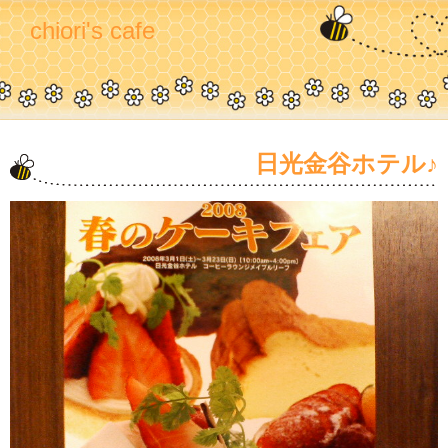
chiori's cafe
日光金谷ホテル♪